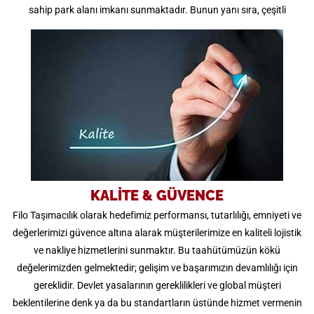
sahip park alanı imkanı sunmaktadır. Bunun yanı sıra, çeşitli
bölgelerde çözüm ortaklarımızın yanında itibara sahip bir firmayız.
Bölgesel ortaklıklarımızın gücüne inanmaktayız.
KALİTE & GÜVENCE
Filo Taşımacılık olarak hedefimiz performansı, tutarlılığı, emniyeti ve
değerlerimizi güvence altına alarak müşterilerimize en kaliteli lojistik
ve nakliye hizmetlerini sunmaktır. Bu taahütümüzün kökü
değelerimizden gelmektedir; gelişim ve başarımızın devamlılığı için
gereklidir. Devlet yasalarının gereklilikleri ve global müşteri
beklentilerine denk ya da bu standartların üstünde hizmet vermenin