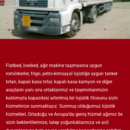
Flatbed, lowbed, ağır makine taşımasına uygun
romörkerler, frigo, petro-kimsayal lojistiğe uygun tanker
tırları, kapalı kasa tırlar, kapalı kasa kamyon ve diğer
araçların yanı sıra ortaklarımız ve taşeronlarımızın
katılımıyla kapasitesi artırılmış bir lojistik filosunu sizin
hizmetinize sunmaktayız. Sunmuş olduğumuz lojistik
hizmetleri, Ortadoğu ve Avrupa’da geniş hizmet ağımız ile
sizin beklentilerinize, talep yoğunluklarınıza ve acil