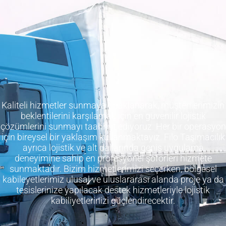
Kaliteli hizmetler sunmaya odaklanarak, müşterilerimizin
beklentilerini karşılamak için en güvenilir lojistik
çözümlerini sunmayı taahhüt ediyoruz. Her bir operasyon
için bireysel bir yaklaşım kullanmaktayız. Filo Taşımacılık
ayrıca lojistik ve alt dallarında geniş uygulama
deneyimine sahip en profesyonel şoförleri hizmete
sunmaktadır. Bizim hizmetlerimizi seçerken, bölgesel
kabileyetlerimiz ulusal ve uluslararası alanda proje ya da
tesislerinize yapılacak destek hizmetleriyle lojistik
kabiliyetlerinizi güçlendirecektir.